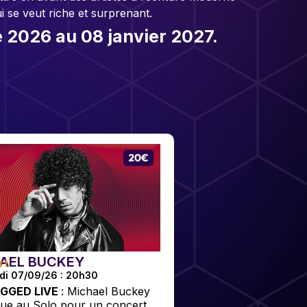
 se veut riche et surprenant.
 2026 au 08 janvier 2027.
AEL BUCKEY
rt
di 07/09/26 : 20h30
GGED LIVE
: Michael Buckey
ue au Solo pour un concert