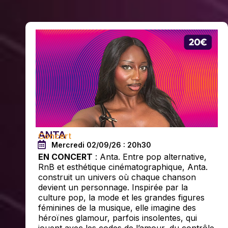
ANTA
Concert
Mercredi 02/09/26 : 20h30
EN CONCERT
: Anta. Entre pop alternative,
RnB et esthétique cinématographique, Anta.
construit un univers où chaque chanson
devient un personnage. Inspirée par la
culture pop, la mode et les grandes figures
féminines de la musique, elle imagine des
héroïnes glamour, parfois insolentes, qui
jouent avec les codes de l’amour, du contrôle