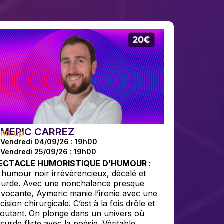
YMERIC CARREZ
and-up
Vendredi 04/09/26 : 19h00
Vendredi 25/09/26 : 19h00
ECTACLE HUMORISTIQUE D’HUMOUR
:
humour noir irrévérencieux, décalé et
surde. Avec une nonchalance presque
vocante, Aymeric manie l’ironie avec une
cision chirurgicale. C’est à la fois drôle et
outant. On plonge dans un univers où
bsurde flirte avec la poésie. Véritable