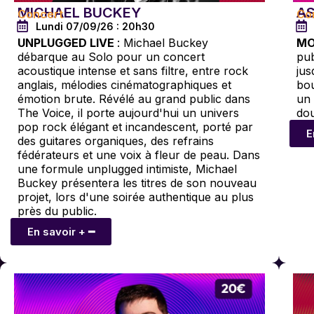
MICHAEL BUCKEY
A
Concert
Co
Lundi 07/09/26 : 20h30
UNPLUGGED LIVE
: Michael Buckey
MO
débarque au Solo pour un concert
pub
acoustique intense et sans filtre, entre rock
jus
anglais, mélodies cinématographiques et
bou
émotion brute. Révélé au grand public dans
un 
The Voice, il porte aujourd'hui un univers
do
pop rock élégant et incandescent, porté par
E
des guitares organiques, des refrains
fédérateurs et une voix à fleur de peau. Dans
une formule unplugged intimiste, Michael
Buckey présentera les titres de son nouveau
projet, lors d'une soirée authentique au plus
près du public.
En savoir + ━