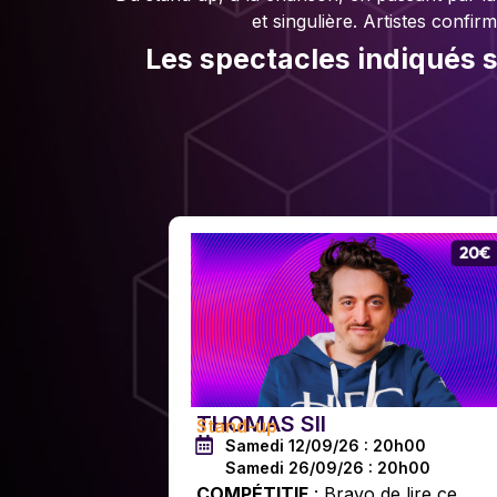
et singulière. Artistes conf
Les spectacles indiqués 
THOMAS SII
Stand-up
Samedi 12/09/26 : 20h00
Samedi 26/09/26 : 20h00
COMPÉTITIF
: Bravo de lire ce