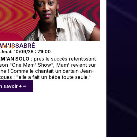
AM'ISSABRÉ
and-up
Jeudi 10/09/26 : 21h00
M'AN SOLO
: près le succès retentissant
 son "One Mam' Show", Mam' revient sur
ne ! Comme le chantait un certain Jean-
ques : "elle a fait un bébé toute seule."
n savoir + ━