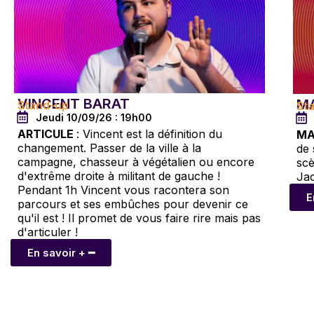
VINCENT BARAT
M
Stand-up
St
Jeudi 10/09/26 : 19h00
ARTICULE
: Vincent est la définition du
MA
changement. Passer de la ville à la
de
campagne, chasseur à végétalien ou encore
scè
d'extrême droite à militant de gauche !
Jac
Pendant 1h Vincent vous racontera son
E
parcours et ses embûches pour devenir ce
qu'il est ! Il promet de vous faire rire mais pas
d'articuler !
En savoir + ━