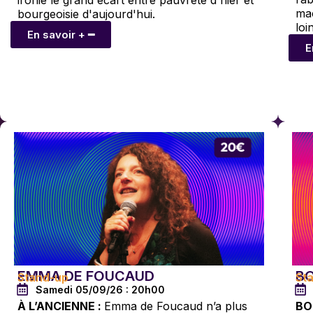
mac
bourgeoisie d'aujourd'hui.
loi
En savoir + ━
E
EMMA DE FOUCAUD
B
Stand-up
St
Samedi 05/09/26 : 20h00
À L’ANCIENNE :
Emma de Foucaud n’a plus
BO