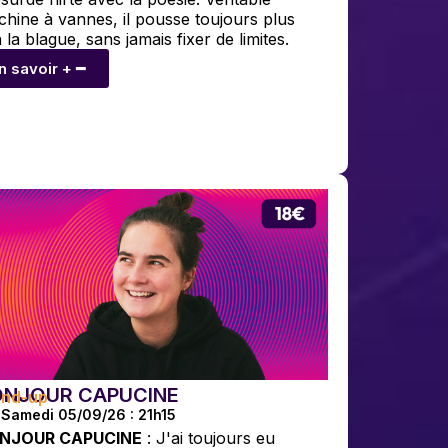
hine à vannes, il pousse toujours plus
n la blague, sans jamais fixer de limites.
n savoir + ━
ONJOUR CAPUCINE
and-up
Samedi 05/09/26 : 21h15
NJOUR CAPUCINE
: J'ai toujours eu