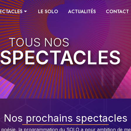
ECTACLES ⏷
LE SOLO
ACTUALITÉS
CONTACT
TOUS NOS
SPECTACLES
Nos
prochains spectacles
 poésie, la programmation du SOLO a pour ambition de mett