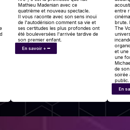
Mathieu Madenian avec ce
acousti
quatrième et nouveau spectacle.
entre r
Il vous raconte avec son sens inouï
cinéma
de l'autodérision comment sa vie et
brute.
e
ses certitudes les plus profondes ont
The Voi
d
été bouleversées l'arrivée tardive de
univer
son premier enfant.
incand
organi
En savoir + ━
et une
une fo
Michae
de son
soirée
public.
En sa