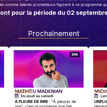
irmés comme talents prometteurs figurent à ce programme qui
sont pour la période du 02 septembre
Prochainement
MATHIEU MADENIAN
MICH
Stand-up
Conce
Du jeudi au samedi
Lun
À PLEURE DE RIRE
: "À pleurer de
UNPLU
rire", c'est la promesse que fait
débarq