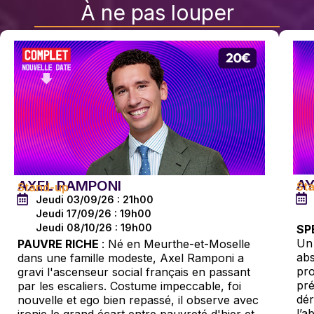
À ne pas louper
A
AXEL RAMPONI
St
Stand-up
Jeudi 03/09/26 : 21h00
Jeudi 17/09/26 : 19h00
Jeudi 08/10/26 : 19h00
SP
Un 
PAUVRE RICHE
: Né en Meurthe-et-Moselle
ab
dans une famille modeste, Axel Ramponi a
pro
gravi l'ascenseur social français en passant
pré
par les escaliers. Costume impeccable, foi
dér
nouvelle et ego bien repassé, il observe avec
l’a
ironie le grand écart entre pauvreté d'hier et