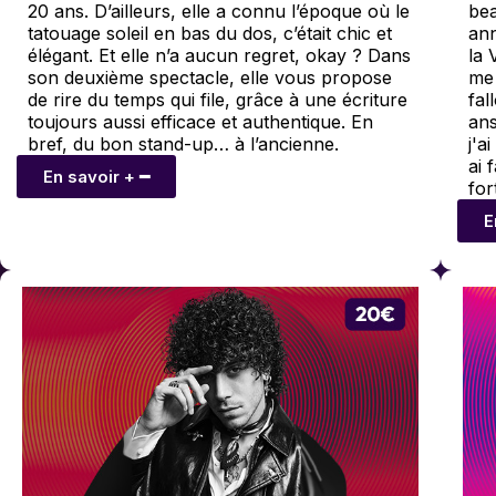
20 ans. D’ailleurs, elle a connu l’époque où le
bea
tatouage soleil en bas du dos, c’était chic et
ann
élégant. Et elle n’a aucun regret, okay ? Dans
la 
son deuxième spectacle, elle vous propose
me 
de rire du temps qui file, grâce à une écriture
fal
toujours aussi efficace et authentique. En
ans
bref, du bon stand-up… à l’ancienne.
j'a
ai 
En savoir + ━
for
E