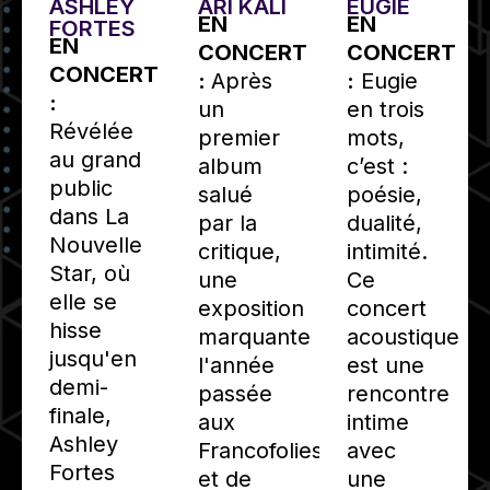
EUGIE
ASHLEY
ARI KALI
EN
EN
FORTES
EN
CONCERT
CONCERT
CONCERT
:
Eugie
:
Après
:
en trois
un
Révélée
mots,
premier
au grand
c’est :
album
public
poésie,
salué
dans La
dualité,
par la
Nouvelle
intimité.
critique,
Star, où
Ce
une
elle se
concert
exposition
hisse
acoustique
marquante
jusqu'en
est une
l'année
demi-
rencontre
passée
finale,
intime
aux
Ashley
avec
Francofolies
Fortes
une
et de