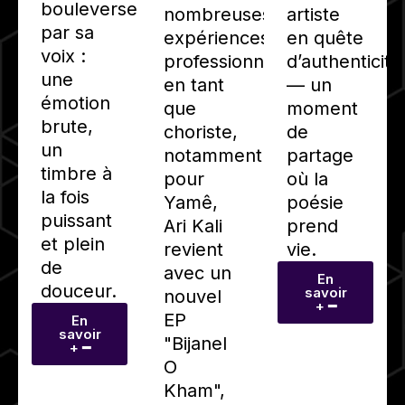
bouleverse
artiste
nombreuses
par sa
en quête
expériences
voix :
d’authenticité
professionnelles
une
— un
en tant
émotion
moment
que
brute,
de
choriste,
un
partage
notamment
timbre à
où la
pour
la fois
poésie
Yamê,
puissant
prend
Ari Kali
et plein
vie.
revient
de
avec un
En
douceur.
savoir
nouvel
+ ━
EP
En
savoir
"Bijanel
+ ━
O
Kham",