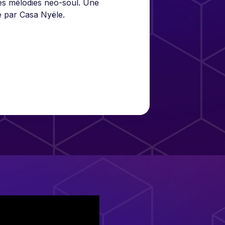
des mélodies neo-soul. Une
e par Casa Nyële.