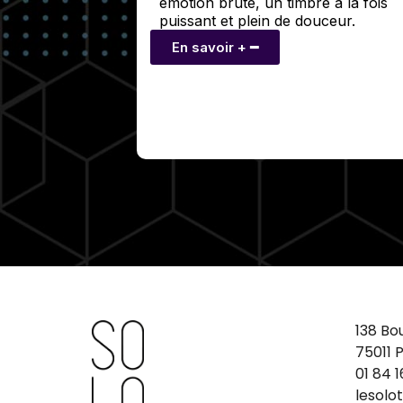
émotion brute, un timbre à la fois
puissant et plein de douceur.
En savoir + ━
138 Bo
75011 P
01 84 1
lesolo