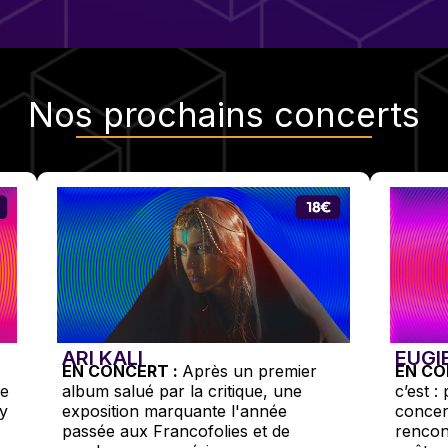
Nos
prochains concerts
EUGI
ARI KALI
EN CO
EN CONCERT :
Après un premier
c’est : 
le
album salué par la critique, une
concer
ey
exposition marquante l'année
rencon
passée aux Francofolies et de