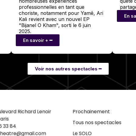
quête 
nombreuses expériences
partage
professionnelles en tant que
choriste, notamment pour Yamê, Ari
En sa
Kali revient avec un nouvel EP
"Bijanel O Kham", sorti le 6 juin
2025.
En savoir + ━
Voir nos autres spectacles ━
ulevard Richard Lenoir
Prochainement
aris
Tous nos spectacles
6 33 84
theatre@gmail.com
Le SOLO