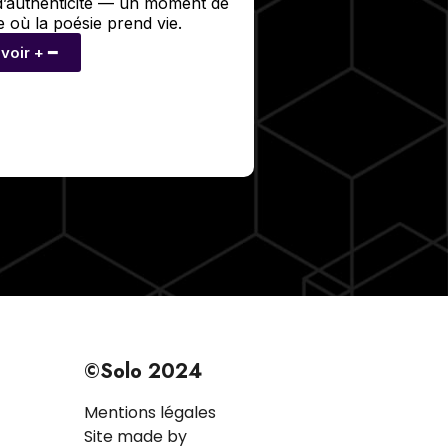
d’authenticité — un moment de
 où la poésie prend vie.
voir + ━
©Solo 2024
Mentions légales
Site made by