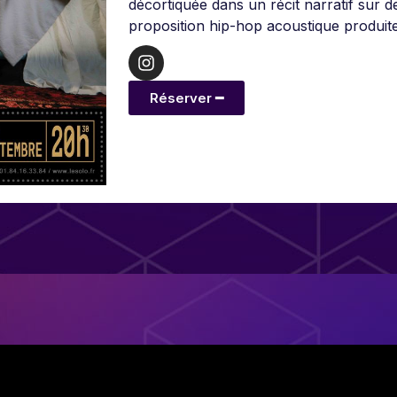
décortiquée dans un récit narratif sur 
proposition hip-hop acoustique produit
Réserver ━