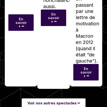
nonchalance
passant
aussi.
par une
En
lettre de
savoir
En
+ ━
savoir
motivation
+ ━
à
Macron
en 2012
(quand il
était “de
gauche”).
En
savoir
+ ━
Voir nos autres spectacles ━