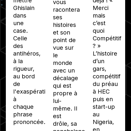
mettre
déjà ! «
vous
Ghislain
Merci
racontera
dans
mais
ses
une
c’est
histoires
case.
quoi
et son
Celle
Compétitif
point de
des
? »
vue sur
antihéros,
L’histoire
le
à la
d’un
monde
rigueur,
gars,
avec un
au bord
compétitif
décalage
de
du préau
qui est
l'exaspération
à HEC
propre à
à
puis en
lui-
chaque
start-up
même. Il
phrase
au
est
prononcée.
Nigeria,
drôle, sa
en