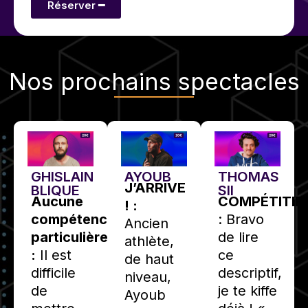
Réserver ━
Nos
prochains spectacles
GHISLAIN
AYOUB
THOMAS
J’ARRIVE
BLIQUE
SII
Aucune
COMPÉTITIF
! :
compétence
: Bravo
Ancien
particulière
de lire
athlète,
:
Il est
ce
de haut
difficile
descriptif,
niveau,
de
je te kiffe
Ayoub