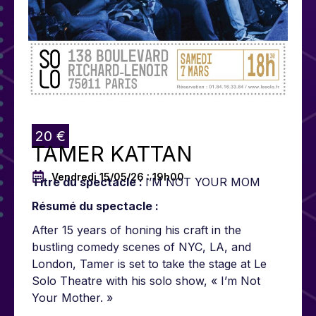
20 €
TAMER KATTAN
Vendredi 15/05/26 : 19h00
Titre du spectacle :
I’M NOT YOUR MOM
Résumé du spectacle :
After 15 years of honing his craft in the
bustling comedy scenes of NYC, LA, and
London, Tamer is set to take the stage at Le
Solo Theatre with his solo show, « I’m Not
Your Mother. »