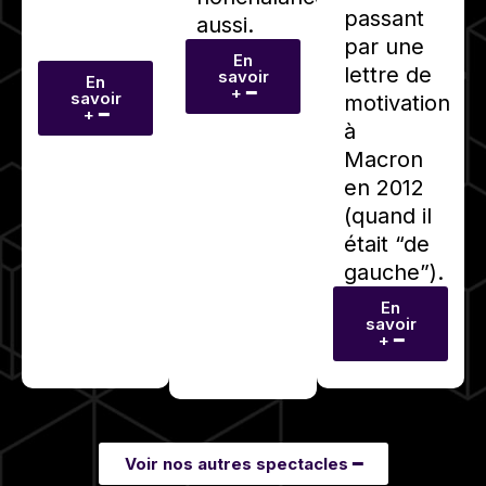
passant
aussi.
par une
En
lettre de
savoir
En
+ ━
savoir
motivation
+ ━
à
Macron
en 2012
(quand il
était “de
gauche”).
En
savoir
+ ━
Voir nos autres spectacles ━