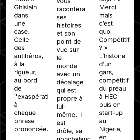
vous
Ghislain
Merci
racontera
dans
mais
ses
une
c’est
histoires
case.
quoi
et son
Celle
Compétitif
point de
des
? »
vue sur
antihéros,
L’histoire
le
à la
d’un
monde
rigueur,
gars,
avec un
au bord
compétitif
décalage
de
du préau
qui est
l'exaspération
à HEC
propre à
à
puis en
lui-
chaque
start-up
même. Il
phrase
au
est
prononcée.
Nigeria,
drôle, sa
en
nonchalance