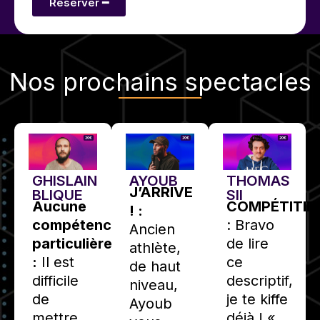
Réserver ━
Nos
prochains spectacles
GHISLAIN
AYOUB
THOMAS
J’ARRIVE
BLIQUE
SII
Aucune
COMPÉTITIF
! :
compétence
: Bravo
Ancien
particulière
de lire
athlète,
:
Il est
ce
de haut
difficile
descriptif,
niveau,
de
je te kiffe
Ayoub
mettre
déjà ! «