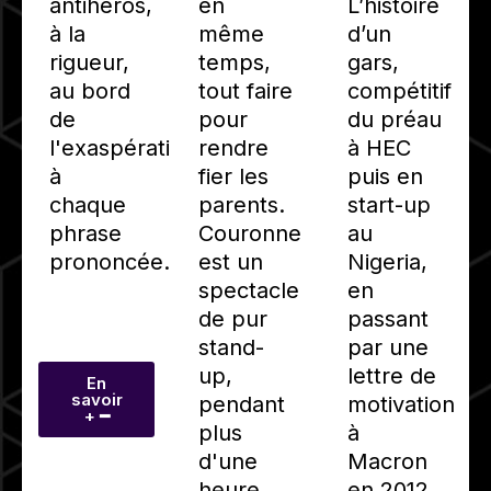
antihéros,
en
L’histoire
à la
même
d’un
rigueur,
temps,
gars,
au bord
tout faire
compétitif
de
pour
du préau
l'exaspération
rendre
à HEC
à
fier les
puis en
chaque
parents.
start-up
phrase
Couronne
au
prononcée.
est un
Nigeria,
spectacle
en
de pur
passant
stand-
par une
up,
lettre de
En
savoir
pendant
motivation
+ ━
plus
à
d'une
Macron
heure,
en 2012