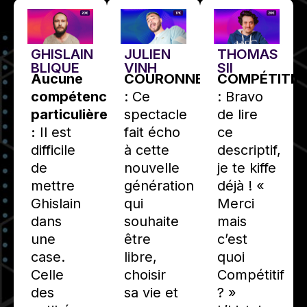
GHISLAIN
JULIEN
THOMAS
BLIQUE
VINH
SII
Aucune
COURONNE
COMPÉTITIF
compétence
: Ce
: Bravo
particulière
spectacle
de lire
:
Il est
fait écho
ce
difficile
à cette
descriptif,
de
nouvelle
je te kiffe
mettre
génération
déjà ! «
Ghislain
qui
Merci
dans
souhaite
mais
une
être
c’est
case.
libre,
quoi
Celle
choisir
Compétitif
des
sa vie et
? »