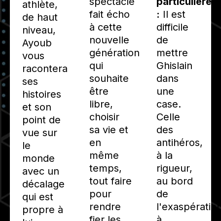
spectacle
particulière
athlète,
fait écho
:
Il est
de haut
à cette
difficile
niveau,
nouvelle
de
Ayoub
génération
mettre
vous
qui
Ghislain
racontera
souhaite
dans
ses
être
une
histoires
libre,
case.
et son
choisir
Celle
point de
sa vie et
des
vue sur
en
antihéros,
le
même
à la
monde
temps,
rigueur,
avec un
tout faire
au bord
décalage
pour
de
qui est
rendre
l'exaspératio
propre à
fier les
à