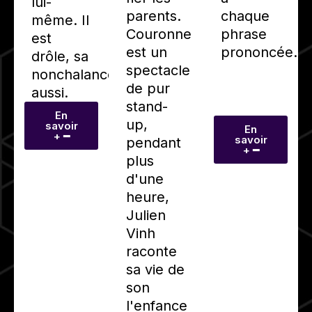
lui-
parents.
chaque
même. Il
Couronne
phrase
est
est un
prononcée.
drôle, sa
spectacle
nonchalance
de pur
aussi.
stand-
En
up,
savoir
En
+ ━
savoir
pendant
+ ━
plus
d'une
heure,
Julien
Vinh
raconte
sa vie de
son
l'enfance