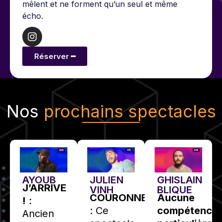
mêlent et ne forment qu’un seul et même
écho.
Réserver ━
Nos
prochains spectacles
AYOUB
JULIEN
GHISLAIN
J’ARRIVE
VINH
BLIQUE
COURONNE
Aucune
!
:
: Ce
compétence
Ancien