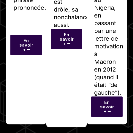
est
prononcée.
Nigeria,
drôle, sa
en
nonchalance
passant
aussi.
par une
En
lettre de
savoir
En
+ ━
savoir
motivation
+ ━
à
Macron
en 2012
(quand il
était “de
gauche”).
En
savoir
+ ━