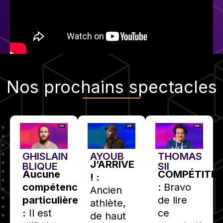
Nos
prochains spectacles
GHISLAIN
AYOUB
THOMAS
J’ARRIVE
BLIQUE
SII
Aucune
COMPÉTITIF
! :
compétence
: Bravo
Ancien
particulière
de lire
athlète,
:
Il est
ce
de haut