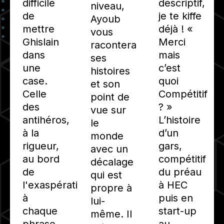
difficile
descriptif,
niveau,
de
je te kiffe
Ayoub
mettre
déjà ! «
vous
Ghislain
Merci
racontera
dans
mais
ses
une
c’est
histoires
case.
quoi
et son
Celle
Compétitif
point de
des
? »
vue sur
antihéros,
L’histoire
le
à la
d’un
monde
rigueur,
gars,
avec un
au bord
compétitif
décalage
de
du préau
qui est
l'exaspération
à HEC
propre à
à
puis en
lui-
chaque
start-up
même. Il
phrase
au