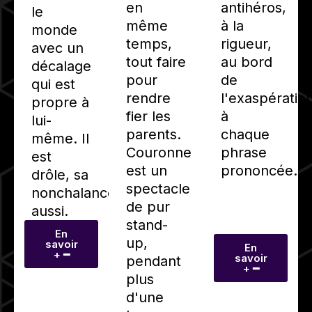
en
antihéros,
le
même
à la
monde
temps,
rigueur,
avec un
tout faire
au bord
décalage
pour
de
qui est
rendre
l'exaspératio
propre à
fier les
à
lui-
parents.
chaque
même. Il
Couronne
phrase
est
est un
prononcée.
drôle, sa
spectacle
nonchalance
de pur
aussi.
stand-
En
up,
savoir
En
+ ━
savoir
pendant
+ ━
plus
d'une