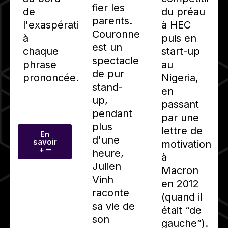
fier les
de
du préau
parents.
l'exaspération
à HEC
Couronne
à
puis en
est un
chaque
start-up
spectacle
phrase
au
de pur
prononcée.
Nigeria,
stand-
en
up,
passant
pendant
par une
plus
lettre de
En
d'une
savoir
motivation
+ ━
heure,
à
Julien
Macron
Vinh
en 2012
raconte
(quand il
sa vie de
était “de
son
gauche”).