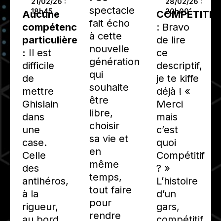
21/02/26 :
28/02/26 :
spectacle
18h45
20h00
Aucune
COMPÉTITIF
fait écho
compétence
: Bravo
à cette
particulière
de lire
nouvelle
:
Il est
ce
génération
difficile
descriptif,
qui
de
je te kiffe
souhaite
mettre
déjà ! «
être
Ghislain
Merci
libre,
dans
mais
choisir
une
c’est
sa vie et
case.
quoi
en
Celle
Compétitif
même
des
? »
temps,
antihéros,
L’histoire
tout faire
à la
d’un
pour
rigueur,
gars,
rendre
au bord
compétitif