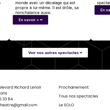
à
monde avec un décalage qui est
spectac
propre à lui-même. Il est drôle, sa
En sa
nonchalance aussi.
En savoir + ━
Voir nos autres spectacles ━
ulevard Richard Lenoir
Prochainement
aris
Tous nos spectacles
6 33 84
theatre@gmail.com
Le SOLO