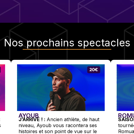
Nos
prochains spectacles
AYOUB
ROM
:
J’ARRIVE ! :
Ancien athlète, de haut
SAISO
s
niveau, Ayoub vous racontera ses
tourné
histoires et son point de vue sur le
Romual