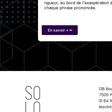
rigueur, au bord de l'exaspération 
chaque phrase prononcée.
En savoir + ━
138 Bo
75011 P
01 84 1
lesolo