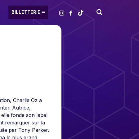
BILLETTERIE ━
tion, Charlie Oz a
nter. Autrice,
 elle fonde son label
nt remarquer sur la
uite par Tony Parker.
na le plus grand