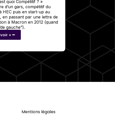
est quoi Compétitif ? »
ire d’un gars, compétitif du
à HEC puis en start-up au
, en passant par une lettre de
tion à Macron en 2012 (quand
t “de gauche”).
voir + ━
©Solo 2024
Mentions légales