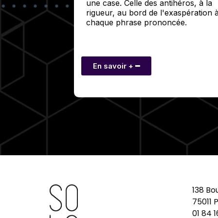
une case. Celle des antihéros, à la
rigueur, au bord de l'exaspération 
chaque phrase prononcée.
En savoir + ━
138 Bo
75011 P
01 84 1