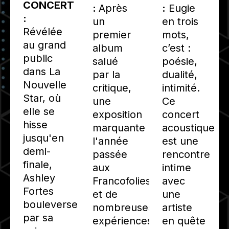
CONCERT
:
Eugie
:
Après
:
en trois
un
Révélée
mots,
premier
au grand
c’est :
album
public
poésie,
salué
dans La
dualité,
par la
Nouvelle
intimité.
critique,
Star, où
Ce
une
elle se
concert
exposition
hisse
acoustique
marquante
jusqu'en
est une
l'année
demi-
rencontre
passée
finale,
intime
aux
Ashley
avec
Francofolies
Fortes
une
et de
bouleverse
artiste
nombreuses
par sa
en quête
expériences