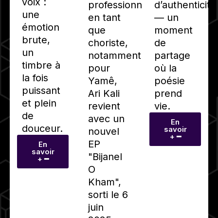
voix :
d’authenticité
professionnelles
une
— un
en tant
émotion
moment
que
brute,
de
choriste,
un
partage
notamment
timbre à
où la
pour
la fois
poésie
Yamê,
puissant
prend
Ari Kali
et plein
vie.
revient
de
avec un
En
douceur.
savoir
nouvel
+ ━
EP
En
savoir
"Bijanel
+ ━
O
Kham",
sorti le 6
juin